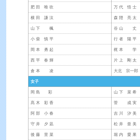
肥 田 唯 吹
万 代 悟 士
横 田 謙 汰
森 隥 亮 太
山 下 楓
谷 山 丈
小 柴 慎 平
行 者 陽 平
岡 本 勇 起
梶 本 学
西 平 春 輝
片 上 剛 太
倉 本 凌
大北 宗一郎
女子
岡 島 彩
山 下 菜 希
髙 木 彩 香
菅 成 実
阿 部 小 春
吉 川 汐 美
守 井 夕 凪
松 井 亜 美
後 藤 里 菜
堀 内 愛 果