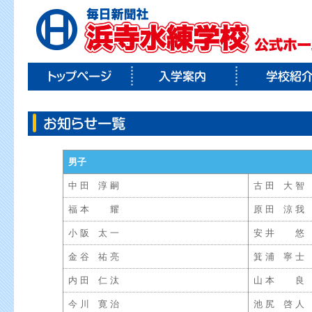
男子
中 田 淳 嗣
古 田 大 智
福 本 耀
原 田 涼 我
小 阪 太 一
安 井 悠
金 谷 祐 亮
箕 浦 寧 士
内 田 仁 汰
山 本 良
今 川 寛 治
池 尻 啓 人